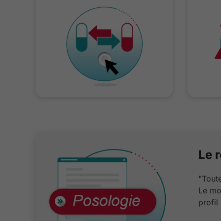
Le 
"Toute
Le mo
profil