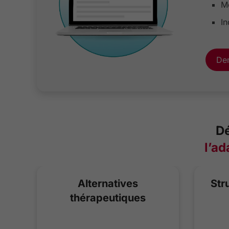
Mo
I
De
Dé
l’ad
Alternatives
Str
thérapeutiques