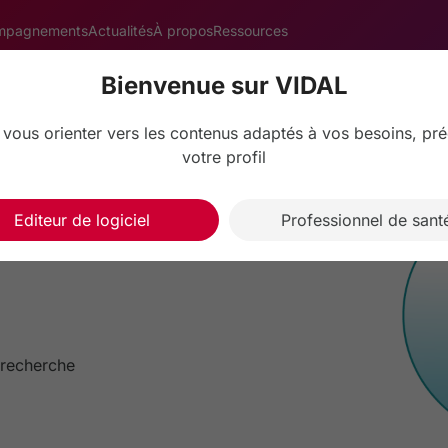
mpagnements
Actualités
À propos
Ressources
Bienvenue sur VIDAL
onctionnalités VIDAL pour les éditeurs de logiciel
Recherche de 
 vous orienter vers les contenus adaptés à vos besoins, pré
votre profil
aitement
t
Editeur de logiciel
Professionnel de sant
 recherche