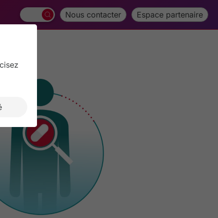
Nous contacter
Espace partenaire
traitement
cisez
é