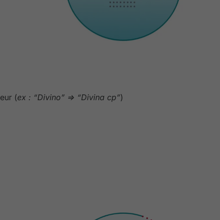
teur (
ex : “Divino” => “Divina cp”
)