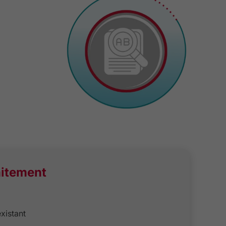
aitement
xistant