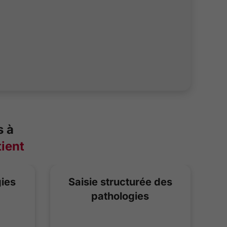
s à
tient
gies
Saisie structurée des
pathologies